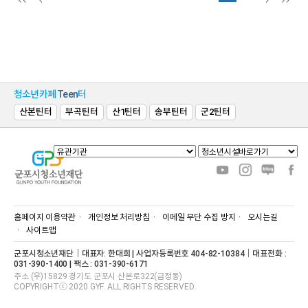
청소년카페
Teen
터
산본틴터
부곡틴터
산1틴터
송부틴터
군2틴터
홈페이지 이용약관
개인정보 처리방침
이메일 무단 수집 방지
오시는길
사이트맵
군포시청소년재단｜대표자: 한대희 | 사업자등록번호 404-82-10384｜대표전화 :
031-390-1400 | 팩스 : 031-390-6171
주소 (우)15829 경기도 군포시 산본로322(금정동)
COPYRIGHTⓒ 2020 GYF. ALL RIGHTS RESERVED.