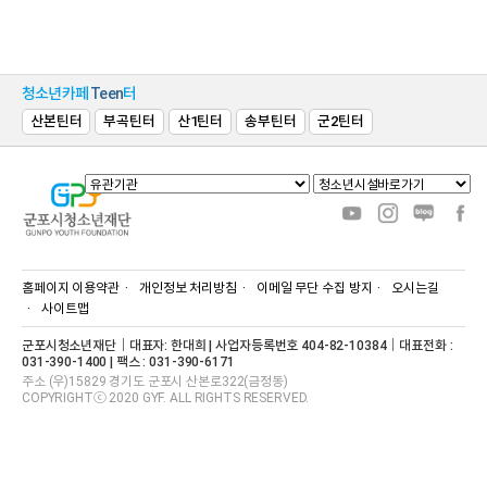
청소년카페
Teen
터
산본틴터
부곡틴터
산1틴터
송부틴터
군2틴터
홈페이지 이용약관
개인정보 처리방침
이메일 무단 수집 방지
오시는길
사이트맵
군포시청소년재단｜대표자: 한대희 | 사업자등록번호 404-82-10384｜대표전화 :
031-390-1400 | 팩스 : 031-390-6171
주소 (우)15829 경기도 군포시 산본로322(금정동)
COPYRIGHTⓒ 2020 GYF. ALL RIGHTS RESERVED.