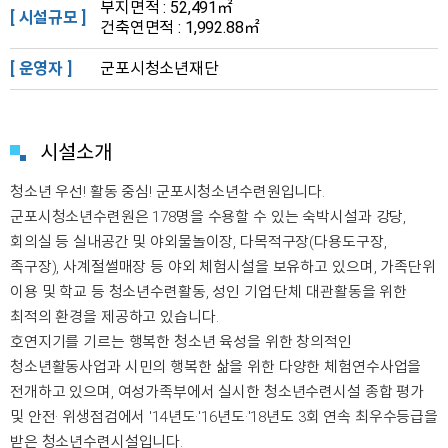
부지면적 : 52,491㎡
[ 시설규모 ]
건축연면적 : 1,992.88㎡
[ 운영자 ]
군포시청소년재단
시설소개
청소년 우선! 활동 중심! 군포시청소년수련원입니다.
군포시청소년수련원은 178명을 수용할 수 있는 숙박시설과 강당,
회의실 등 실내공간 및 야외물놀이장, 다목적구장(다용도구장,
족구장), 사계절썰매장 등 야외 체험시설을 보유하고 있으며, 가족단위
이용 및 학교 등 청소년수련활동, 성인 기업·단체 대관활동을 위한
최적의 환경을 제공하고 있습니다.
호연지기를 기르는 행복한 청소년 육성을 위한 창의적인
청소년활동사업과 시민의 행복한 삶을 위한 다양한 체험연수사업을
전개하고 있으며, 여성가족부에서 실시한 청소년수련시설 종합 평가
및 안전· 위생점검에서 '14년도·'16년도·'18년도 3회 연속 최우수등급을
받은 청소년수련시설입니다.