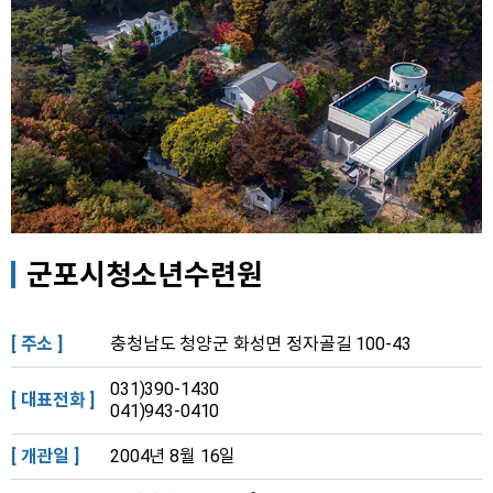
군포시청소년수련원
[ 주소 ]
충청남도 청양군 화성면 정자골길 100-43
031)390-1430
[ 대표전화 ]
041)943-0410
[ 개관일 ]
2004년 8월 16일