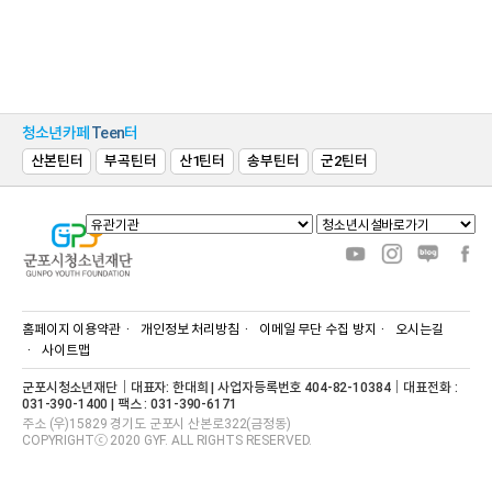
청소년카페
Teen
터
산본틴터
부곡틴터
산1틴터
송부틴터
군2틴터
홈페이지 이용약관
개인정보 처리방침
이메일 무단 수집 방지
오시는길
사이트맵
군포시청소년재단｜대표자: 한대희 | 사업자등록번호 404-82-10384｜대표전화 :
031-390-1400 | 팩스 : 031-390-6171
주소 (우)15829 경기도 군포시 산본로322(금정동)
COPYRIGHTⓒ 2020 GYF. ALL RIGHTS RESERVED.