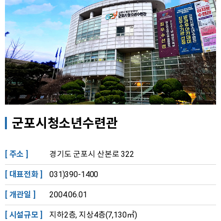
군포시청소년수련관
[ 주소 ]
경기도 군포시 산본로 322
[ 대표전화 ]
031)390-1400
[ 개관일 ]
2004.06.01
[ 시설규모 ]
지하2층, 지상4층(7,130㎡)