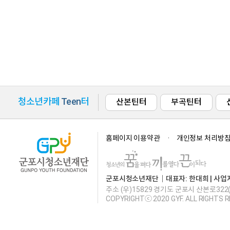
청소년카페
Teen
터
산본틴터
부곡틴터
홈페이지 이용약관
개인정보 처리방
군포시청소년재단｜대표자: 한대희 | 사업자등록번호
주소 (우)15829 경기도 군포시 산본로322
COPYRIGHTⓒ 2020 GYF. ALL RIGHTS 