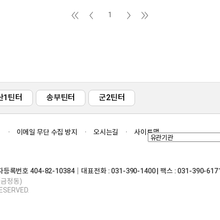
1
산1틴터
송부틴터
군2틴터
침
이메일 무단 수집 방지
오시는길
사이트맵
 404-82-10384｜대표전화 : 031-390-1400 | 팩스 : 031-390-617
(금정동)
RESERVED.