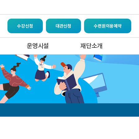
수강신청
대관신청
수련원이용예약
영
운영시설
재단소개