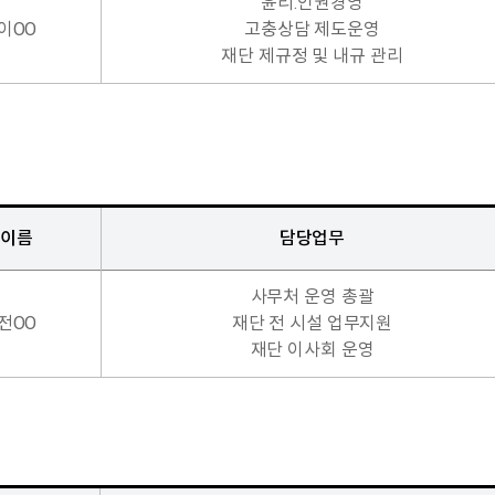
윤리․인권경영
이OO
고충상담 제도운영
재단 제규정 및 내규 관리
이름
담당업무
사무처 운영 총괄
전OO
재단 전 시설 업무지원
재단 이사회 운영