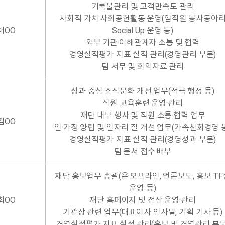
기록물관리 및 고객만족도 관리
사회적 가치·사회공헌활동 운영(임직원 봉사동아
채OO
Social Up 운영 등)
외부 기관·이해관계자 소통 및 협력
경영실적평가 지표 실적 관리(경영관리 부문)
팀 서무 및 회의자료 관리
성과 중심 조직문화 개선 업무(적극 행정 등)
직원 교육훈련 운영·관리
재단 내부 행사 및 직원 소통·협력 업무
김OO
일·가정 양립 및 일자리 질 개선 업무(가족친화경영 
경영실적평가 지표 실적 관리(경영성과 부문)
팀 문서 접수·배부
재단 홍보업무 총괄(온·오프라인, 언론보도, 홍보 TF
운영 등)
최OO
재단 홈페이지 및 전산 운영·관리
기관장 관련 업무(대표이사 인사말, 기획 기사 등)
경영실적평가 지표 실적 관리(홍보 및 경영관리 부문