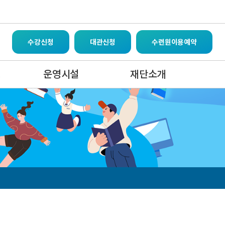
수강신청
대관신청
수련원이용예약
영
운영시설
재단소개