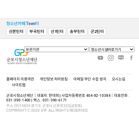
청소년카페
Teen
터
산본틴터
부곡틴터
산1틴터
송부틴터
군2틴터
홈페이지 이용약관
개인정보 처리방침
이메일 무단 수집 방지
오시는길
사이트맵
군포시청소년재단｜대표자: 한대희 | 사업자등록번호 404-82-10384｜대표전화 :
031-390-1400 | 팩스 : 031-390-6171
주소 (우)15829 경기도 군포시 산본로322(금정동)
COPYRIGHTⓒ 2020 GYF. ALL RIGHTS RESERVED.