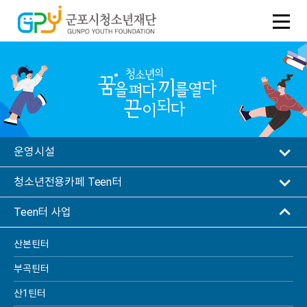
운영시설
청소년전용카페 Teen터
Teen터 사업
산본틴터
Teen터 사업
부곡틴터
산1틴터