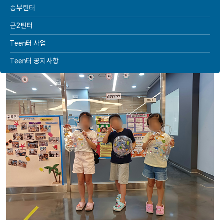
송부틴터
틴스페이스
틴터 공간기획단
군2틴터
Teen터 사업
Teen터 공지사항