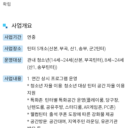
확립
사업개요
사업기간
연중
사업장소
틴터 5개소(산본, 부곡, 산1, 송부, 군2틴터)
운영대상
관내 청소년(14세~24세(산본, 부곡틴터), 8세~24세
(산1, 송부틴터))
사업내용
1. 연간 상시 프로그램 운영
* 청소년 자율 이용: 청소년 대상 틴터 공간 자율 이용
지원
* 특화존: 틴터별 특화공간 운영(플레이룸, 당구장,
닌텐도룸, 공유주방, 스터디룸, AR게임존, PC존)
* 웰컴틴터: 출석 쿠폰 도장에 따른 강화물 제공
* 공간방문: 공간대여, 지역주민 라운딩, 유관기관