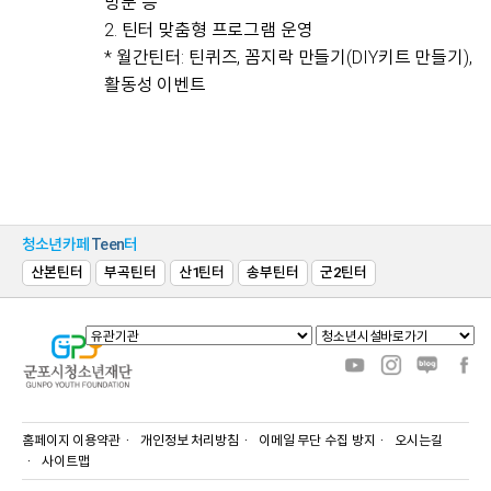
방문 등
2. 틴터 맞춤형 프로그램 운영
* 월간틴터: 틴퀴즈, 꼼지락 만들기(DIY키트 만들기),
활동성 이벤트
청소년카페
Teen
터
산본틴터
부곡틴터
산1틴터
송부틴터
군2틴터
홈페이지 이용약관
개인정보 처리방침
이메일 무단 수집 방지
오시는길
사이트맵