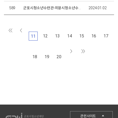
589
군포시청소년수련관-의왕시청소년수련관, 청소년활동을 위한 업무협약 체결
2024.01.02
12
13
14
15
16
17
11
18
19
20
군포시청
관련사이트