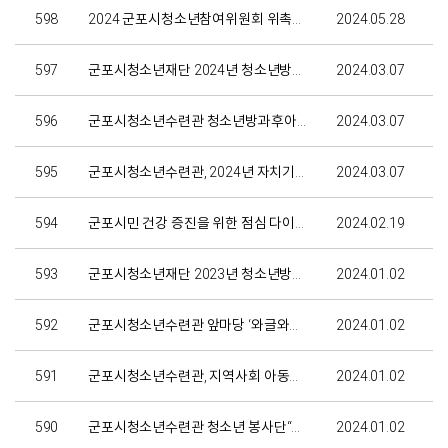
598
2024 군포시청소년참여위원회 위촉식 개최
2024.05.28
597
군포시청소년재단 2024년 청소년방과후아카데미 제 20회 입학식
2024.03.07
596
군포시청소년수련관 청소년방과후아카데미 ‘피움 합창단’ 초청공연
2024.03.07
595
군포시청소년수련관, 2024년 자치기구 청소년 모집
2024.03.07
594
군포시민 건강 증진을 위한 점심 다이어트 프로그램 소개
2024.02.19
593
군포시청소년재단 2023년 청소년방과후아카데미 19기 수료식
2024.01.02
592
군포시청소년수련관 앞마당 ‘와글와글 놀잇길’조성
2024.01.02
591
군포시청소년수련관, 지역사회 아동을 위한 “청소년산타대작전”
2024.01.02
590
군포시청소년수련관 청소년 봉사단“봉사틴즈” 군포시 미혼모를 위해 직접 만든 기저귀 케이크 후원
2024.01.02