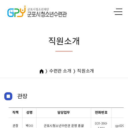
직원소개
수련관 소개
직원소개
관장
직책
성명
담당업무
전화번호
이
031-390-
관장
박OO
군포시청소년수련관 운영 총괄
gp0295@g