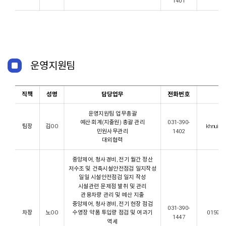
1401
운영지원팀
직책
성명
담당업무
전화번호
이
운영지원팀 업무총괄
예산·회계(지출원) 총괄 관리
031-390-
팀장
김OO
khnui3@g
민원사무관리
1402
대외협력
중앙제어, 청사경비, 전기 월간 정산
저수조 및 건축시설안전점검 일지작성
일일 시설안전점검 일지 작성
시설관련 문제점 발취 및 관리
관용차량 관리 및 예산 지출
중앙제어, 청사경비, 전기 현장 점검
031-390-
차장
노OO
수영장 약품 투입량 점검 및 여과기
0159@gp
1447
역세