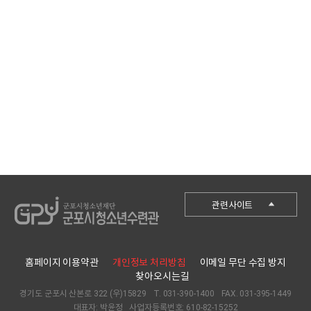
군포시청
관련사이트
군포시청소년재단
군포시청소년수련관
홈페이지 이용약관
개인정보 처리방침
이메일 무단 수집 방지
군포시청소년수련원
찾아오시는길
경기도 군포시 산본로 322 (우)15829
T. 031-390-1400
FAX. 031-395-1449
당동청소년문화의집
대표자: 박윤정
사업자등록번호: 610-82-15252