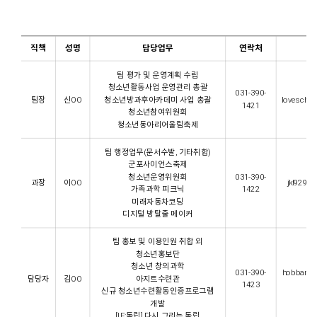
직책
성명
담당업무
연락처
이
팀 평가 및 운영계획 수립
청소년활동사업 운영관리 총괄
031-390-
팀장
신OO
청소년방과후아카데미 사업 총괄
lovesch82
1421
청소년참여위원회
청소년동아리어울림축제
팀 행정업무(문서수발, 기타취합)
군포사이언스축제
청소년운영위원회
031-390-
과장
이OO
jkl9294@
가족과학 피크닉
1422
미래자동차코딩
디지털 방탈출 메이커
팀 홍보 및 이용인원 취합 외
청소년홍보단
청소년 창의과학
031-390-
hobbang
담당자
김OO
아지트수련관
1423
f.
신규 청소년수련활동인증프로그램
개발
[IF:독립] 다시 그리는 독립