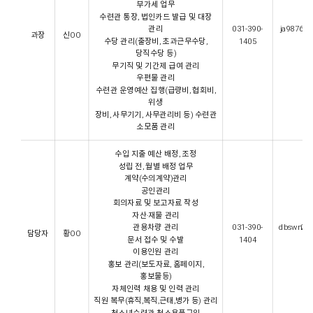
부가세 업무
수련관 통장, 법인카드 발급 및 대장
관리
031-390-
ja987654
과장
신OO
수당 관리(출장비, 초과근무수당,
1405
당직수당 등)
무기직 및 기간제 급여 관리
우편물 관리
수련관 운영예산 집행(급량비, 협회비,
위생
장비, 사무기기, 사무관리비 등) 수련관
소모품 관리
수입 지출 예산 배정, 조정
성립 전, 월별 배정 업무
계약(수의계약)관리
공인관리
회의자료 및 보고자료 작성
자산·재물 관리
관용차량 관리
031-390-
dbswn266
담당자
황OO
문서 접수 및 수발
1404
이용인원 관리
홍보 관리(보도자료, 홈페이지,
홍보물등)
자체인력 채용 및 인력 관리
직원 복무(휴직,복직,근태,병가 등) 관리