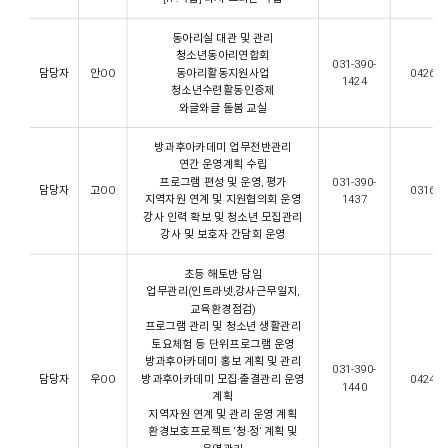
동아리실 대관 및 관리
청소년동아리연합회
031-390-
담당자
안OO
동아리활동지원사업
0426@gp
1424
청소년수련활동인증제
와글와글 돌봄 교실
방과후아카데미 업무전반관리
연간 운영계획 수립
프로그램 편성 및 운영, 평가
031-390-
담당자
고OO
0316@gp
지역자원 연계 및 지원협의회 운영
1437
강사 인력 확보 및 청소년 모집관리
강사 및 보호자 간담회 운영
초등 해토반 담임
업무관리(인트라넷,강사근무일지,
교육환경점검)
프로그램 관리 및 청소년 생활관리
토요체험 등 단위프로그램 운영
방과후아카데미 홍보 계획 및 관리
031-390-
담당자
우OO
방과후아카데미 모집·출결관리 운영
0424@gp
1440
계획
지역자원 연계 및 관리 운영 계획
환경보호프로젝트 ‘청·정’ 계획 및