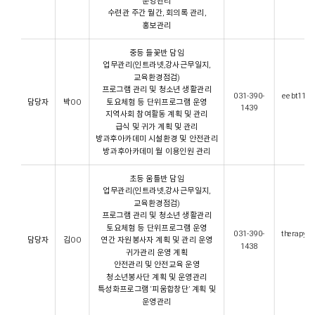
운영관리
수련관 주간 월간, 회의록 관리,
홍보관리
중등 들꽃반 담임
업무관리(인트라넷,강사근무일지,
교육환경점검)
프로그램 관리 및 청소년 생활관리
031-390-
eebt1187
담당자
박OO
토요체험 등 단위프로그램 운영
1439
지역사회 참여활동 계획 및 관리
급식 및 귀가 계획 및 관리
방과후아카데미 시설환경 및 안전관리
방과후아카데미 월 이용인원 관리
초등 움틀반 담임
업무관리(인트라넷,강사근무일지,
교육환경점검)
프로그램 관리 및 청소년 생활관리
토요체험 등 단위프로그램 운영
031-390-
therapy1
담당자
김OO
연간 자원봉사자 계획 및 관리 운영
1438
귀가관리 운영 계획
안전관리 및 안전교육 운영
청소년봉사단 계획 및 운영관리
특성화프로그램 ‘피움합창단’ 계획 및
운영관리