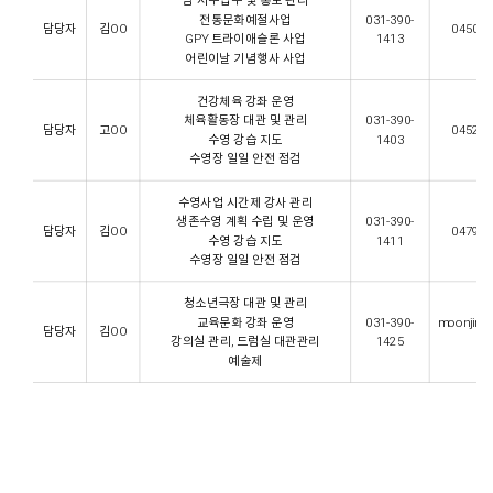
팀 서무업무 및 홍보 관리
전통문화예절사업
031-390-
담당자
김OO
0450@gp
GPY 트라이애슬론 사업
1413
어린이날 기념행사 사업
건강체육 강좌 운영
체육활동장 대관 및 관리
031-390-
담당자
고OO
0452@gp
수영 강습 지도
1403
수영장 일일 안전 점검
수영사업 시간제 강사 관리
생존수영 계획 수립 및 운영
031-390-
담당자
김OO
0479@gp
수영 강습 지도
1411
수영장 일일 안전 점검
청소년극장 대관 및 관리
교육문화 강좌 운영
031-390-
moonjinny
담당자
김OO
강의실 관리, 드럼실 대관관리
1425
예술제