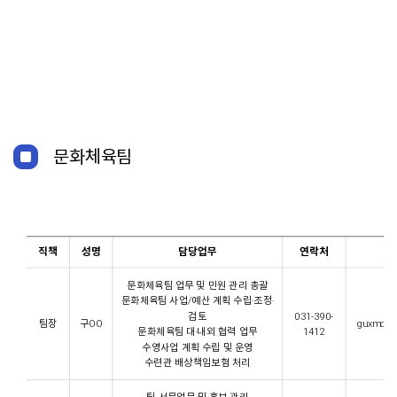
문화체육팀
직책
성명
담당업무
연락처
이
문화체육팀 업무 및 민원 관리 총괄
문화체육팀 사업/예산 계획 수립·조정·
검토
031-390-
팀장
구OO
guxmo@n
문화체육팀 대·내외 협력 업무
1412
수영사업 계획 수립 및 운영
수련관 배상책임보험 처리