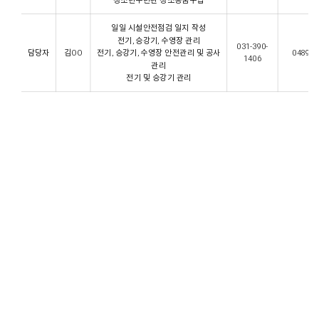
청소년수련관 청소용품구입
일일 시설안전점검 일지 작성
전기, 승강기, 수영장 관리
031-390-
담당자
김OO
전기, 승강기, 수영장 안전관리 및 공사
0489@gp
1406
관리
전기 및 승강기 관리