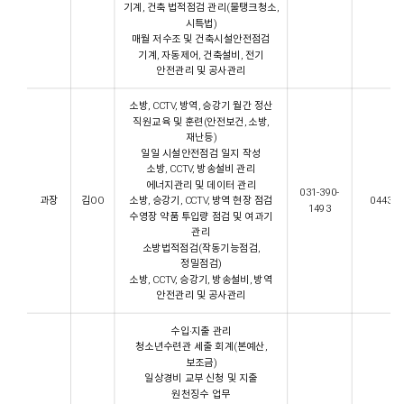
기계, 건축 법적점검 관리(물탱크청소,
시특법)
매월 저수조 및 건축시설안전점검
기계, 자동제어, 건축설비, 전기
안전관리 및 공사관리
소방, CCTV, 방역, 승강기 월간 정산
직원교육 및 훈련(안전보건, 소방,
재난등)
일일 시설안전점검 일지 작성
소방, CCTV, 방송설비 관리
에너지관리 및 데이터 관리
031-390-
과장
김OO
소방, 승강기, CCTV, 방역 현장 점검
0443@gp
1493
수영장 약품 투입량 점검 및 여과기
관리
소방법적점검(작동기능점검,
정밀점검)
소방, CCTV, 승강기, 방송설비, 방역
안전관리 및 공사관리
수입·지출 관리
청소년수련관 세출 회계(본예산,
보조금)
일상경비 교부 신청 및 지출
원천징수 업무