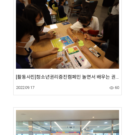
[활동사진]청소년권리증진캠페인 놀면서 배우는 권리-'놀.권' 청소년권리 기본이해 교육 활동
2022.09.17
60