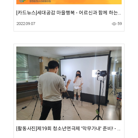
[카드뉴스]세대공감 마을행복 - 어르신과 함께 하는 송편 만들기
2022.09.07
59
[활동사진]제19회 청소년연극제 '막무가내' 준비! - 연극동아리 개별 오프닝영상 촬영