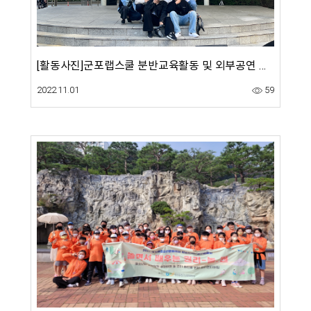
[활동사진]군포랩스쿨 분반교육활동 및 외부공연 참여활동(9월)
2022.11.01
59