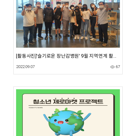
[활동사진]'슬기로운 장난감병원' 9월 지역연계 활동(송부틴터)
2022.09.07
67