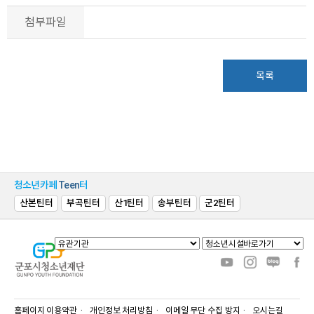
첨부파일
목록
청소년카페
Teen
터
산본틴터
부곡틴터
산1틴터
송부틴터
군2틴터
홈페이지 이용약관
개인정보 처리방침
이메일 무단 수집 방지
오시는길