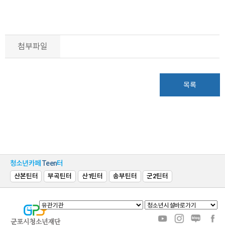
첨부파일
목록
청소년카페
Teen
터
산본틴터
부곡틴터
산1틴터
송부틴터
군2틴터