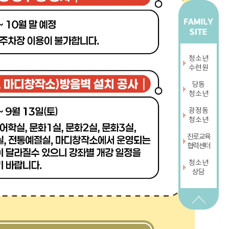
청소년
수련원
당동
청소년
광정동
청소년
진로교육
협력센터
청소년
상담