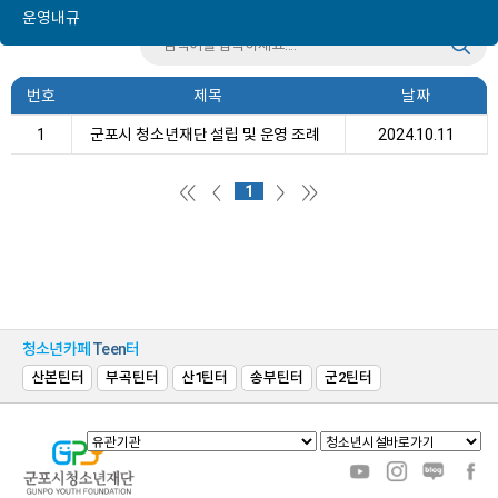
운영내규
번호
제목
날짜
1
군포시 청소년재단 설립 및 운영 조례
2024.10.11
1
청소년카페
Teen
터
산본틴터
부곡틴터
산1틴터
송부틴터
군2틴터