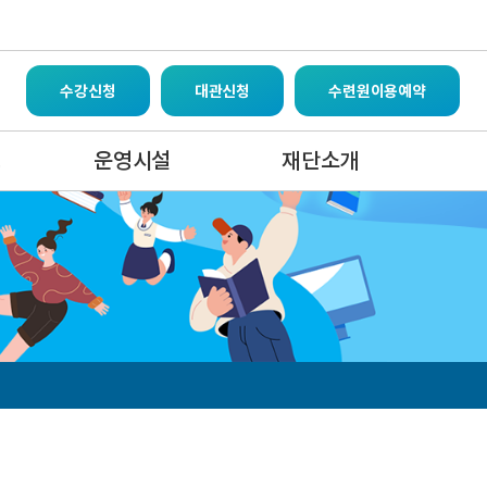
수강신청
대관신청
수련원이용예약
영
운영시설
재단소개