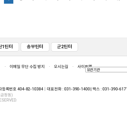
산1틴터
송부틴터
군2틴터
침
이메일 무단 수집 방지
오시는길
사이트맵
 404-82-10384｜대표전화 : 031-390-1400 | 팩스 : 031-390-617
(금정동)
RESERVED.