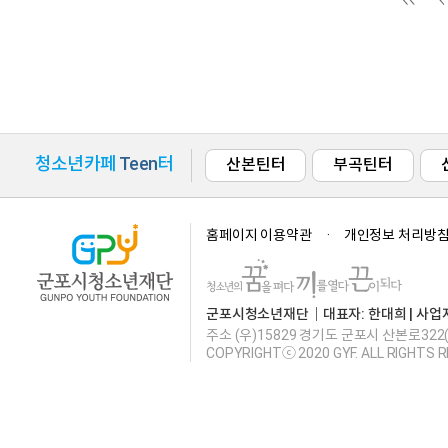
청소년카페
Teen
터
산본틴터
부곡틴터
홈페이지 이용약관
개인정보 처리방
군포시청소년재단｜대표자: 한대희 | 사업자등록번호
주소 (우)15829 경기도 군포시 산본로322
COPYRIGHTⓒ 2020 GYF. ALL RIGHTS 