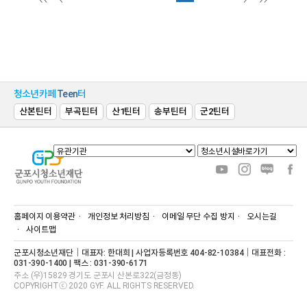
청소년카페
Teen
터
산본틴터
부곡틴터
산1틴터
송부틴터
군2틴터
홈페이지 이용약관
개인정보 처리방침
이메일 무단 수집 방지
오시는길
사이트맵
군포시청소년재단｜대표자: 한대희 | 사업자등록번호 404-82-10384｜대표전화 :
031-390-1400 | 팩스 : 031-390-6171
주소 (우)15829 경기도 군포시 산본로322(금정동)
COPYRIGHTⓒ 2020 GYF. ALL RIGHTS RESERVED.