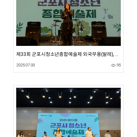
제33회 군포시청소년종합예술제 외국무용(발레), 대중음악(보컬, 밴드, 댄스) 경연대회(6.14)
2025.07.03
95