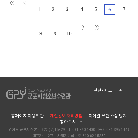
1
2
3
4
5
7
6
8
9
10
군포시청
관련사이트
군포시청소년재단
군포시청소년수련관
홈페이지 이용약관
개인정보 처리방침
이메일 무단 수집 방지
군포시청소년수련원
찾아오시는길
경기도 군포시 산본로 322 (우)15829
T. 031-390-1400
FAX. 031-395-1449
당동청소년문화의집
대표자: 박윤정
사업자등록번호: 610-82-15252