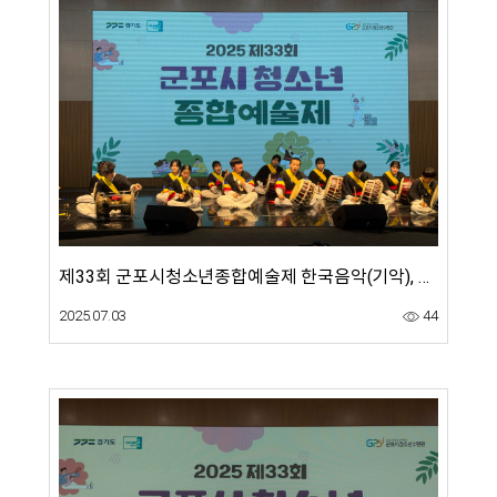
제33회 군포시청소년종합예술제 한국음악(기악), 서양음악(합창 외), 사물놀이 경연대회(6.13)
2025.07.03
44