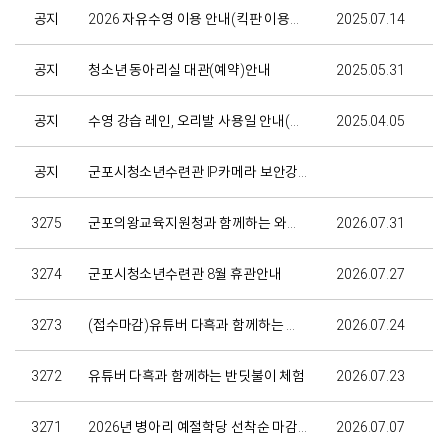
공지
2026 자유수영 이용 안내(킥판 이용여부)
2025.07.14
공지
청소년 동아리실 대관(예약)안내
2025.05.31
공지
수영 강습 레인, 오리발 사용일 안내(강습 첫날 참고용)
2025.04.05
공지
군포시청소년수련관 IP카메라 보안강화 점검 안내
3275
군포의왕교육지원청과 함께하는 와글와글 돌봄교실 전문강사(축구 또는 풋살) 채용 공고
2026.07.31
3274
군포시청소년수련관 8월 휴관안내
2026.07.27
3273
(접수마감)유튜버 다흑과 함께하는 반딧불이 체험행사
2026.07.24
3272
유튜버 다흑과 함께하는 반딧불이 체험
2026.07.23
3271
2026년 병아리 예절학당 선착순 마감 안내
2026.07.07