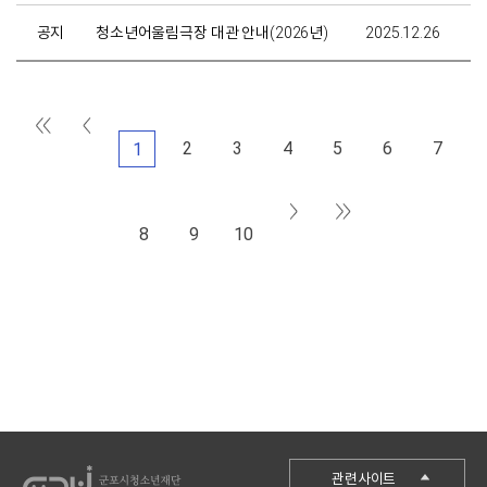
공지
청소년어울림극장 대관 안내(2026년)
2025.12.26
2
3
4
5
6
7
1
8
9
10
군포시청
관련사이트