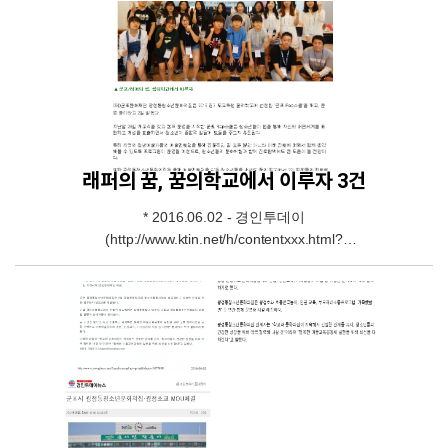
mod=news&act=articleView&idxno=1080932) *
2016.06.14 - 매일일보(http://www.m-
i.kr/news/articleView.html?idxno=232508) * 2016.06.14 -
경인투데이뉴스(http://www.ktin.net/h/contentxxx.html?
code=newsbd&idx=231152&hmidx=9)
래퍼의 꿈, 꿈의학교에서 이루자 3건
* 2016.06.02 - 경인투데이
(http://www.ktin.net/h/contentxxx.html?
idx=229532&code=newsbd&hmidx=20&pn=1&map_en=0
) 2016.06.02 - 중부일보 (http://www.joongboo.com/?
mod=news&act=articleView&idxno=1078043) 2016.06.03
- 현대일보