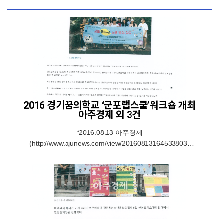
2016 경기꿈의학교 ‘군포랩스쿨’워크숍 개최
아주경제 외 3건
*2016.08.13 아주경제
(http://www.ajunews.com/view/20160813164533803)
*2016.08.13 경인투데이뉴스
(http://www.ktin.net/h/contentxxx.html?
code=newsbd&idx=240667&hmidx=9) *2016.08.14 경기
일보(http://www.kyeonggi.com/?
mod=news&act=articleView&idxno=1222078)
*2016.08.15 중부일보(http://www.joongboo.com/?
mod=news&act=articleView&idxno=1096376)