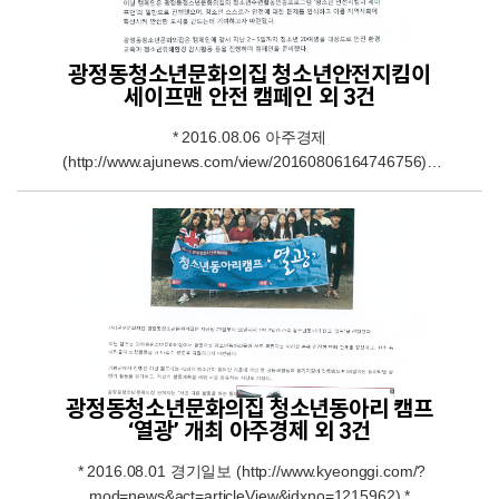
광정동청소년문화의집 청소년안전지킴이
세이프맨 안전 캠페인 외 3건
* 2016.08.06 아주경제
(http://www.ajunews.com/view/20160806164746756) *
2016.08.08 중부일보(http://www.joongboo.com/?
mod=news&act=articleView&idxno=1094868) *
2016.08.09 아시아일보
(http://www.asiailbo.co.kr/cpDaum/_preView.php/210301
00/217928.s) * 2016.08.08 현대일보(지면)
광정동청소년문화의집 청소년동아리 캠프
‘열광’ 개최 아주경제 외 3건
* 2016.08.01 경기일보 (http://www.kyeonggi.com/?
mod=news&act=articleView&idxno=1215962) *