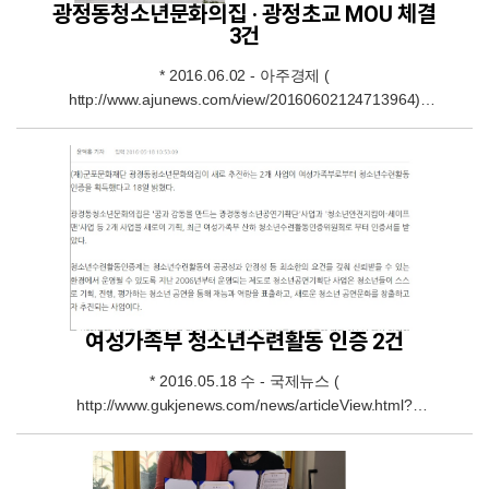
광정동청소년문화의집 · 광정초교 MOU 체결
3건
* 2016.06.02 - 아주경제 (
http://www.ajunews.com/view/20160602124713964)
2016.06.02 - 중부일보 (http://www.joongboo.com/?
mod=news&act=articleView&idxno=1077918) 2016.06.02
- 경인투데이 (http://www.ktin.net/h/contentxxx.html?
code=newsbd&idx=229531&hmidx=9)
여성가족부 청소년수련활동 인증 2건
* 2016.05.18 수 - 국제뉴스 (
http://www.gukjenews.com/news/articleView.html?
idxno=482379 ) 2016.05.18 수 - 경인일보 (
http://www.kyeongin.com/main/view.php?
key=20160518010006497 )