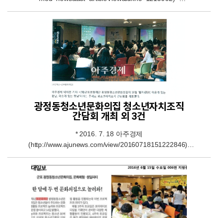
2016.08.02 경인투데이뉴스
(http://www.ktin.net/h/contentxxx.html?
code=newsbd&idx=238602&hmidx=9) * 2016.08.02 아주
경제
(http://www.ajunews.com/view/20160801105946053) *
2016.08.02 중부일보 (http://www.joongboo.com/?
mod=news&act=articleView&idxno=1093623) *
2016.08.02 현대일보(지면)
광정동청소년문화의집 청소년자치조직
간담회 개최 외 3건
* 2016. 7. 18 아주경제
(http://www.ajunews.com/view/20160718151222846)*
2016. 7. 18 중부일보(http://www.joongboo.com/?
mod=news&act=articleView&idxno=1090298)* 2016. 7.
18 경기매일(http://kgmaeil.net/detail.php?
number=95338)* 2016. 7. 18 경인투데이뉴스
(http://www.ktin.n et/h/contentxxx.html?
code=newsbd&idx=236329&hmidx=9)