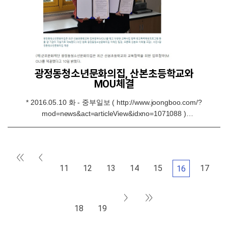
광정동청소년문화의집, 산본초등학교와
MOU체결
* 2016.05.10 화 - 중부일보 ( http://www.joongboo.com/?
mod=news&act=articleView&idxno=1071088 )
2016.05.10 화 - 경기일보 ( http://www.kyeonggi.com/?
mod=news&act=articleView&idxno=1173504 )
2016.05.10 화 - 아주경제 (
http://www.ajunews.com/view/20160510112017125 )
11
12
13
14
15
17
16
2016.05.10 화 - 국제뉴스 (
http://www.kyeongin.com/main/view.php?
key=20160518010006497 )
18
19