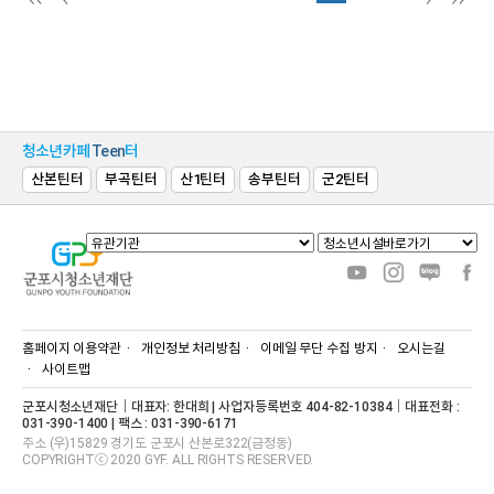
청소년카페
Teen
터
산본틴터
부곡틴터
산1틴터
송부틴터
군2틴터
홈페이지 이용약관
개인정보 처리방침
이메일 무단 수집 방지
오시는길
사이트맵
군포시청소년재단｜대표자: 한대희 | 사업자등록번호 404-82-10384｜대표전화 :
031-390-1400 | 팩스 : 031-390-6171
주소 (우)15829 경기도 군포시 산본로322(금정동)
COPYRIGHTⓒ 2020 GYF. ALL RIGHTS RESERVED.