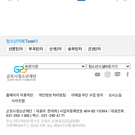
청소년카페
Teen
터
산본틴터
부곡틴터
산1틴터
송부틴터
군2틴터
홈페이지 이용약관
개인정보 처리방침
이메일 무단 수집 방지
오시는길
사이트맵
군포시청소년재단｜대표자: 한대희 | 사업자등록번호 404-82-10384｜대표전화 :
031-390-1400 | 팩스 : 031-390-6171
주소 (우)15829 경기도 군포시 산본로322(금정동)
COPYRIGHTⓒ 2020 GYF. ALL RIGHTS RESERVED.