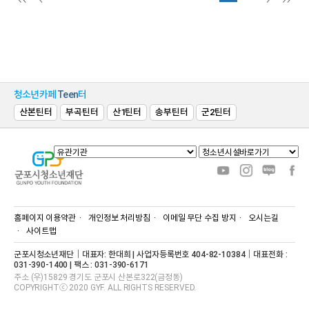
청소년카페
Teen
터
산본틴터
부곡틴터
산1틴터
송부틴터
군2틴터
홈페이지 이용약관
개인정보 처리방침
이메일 무단 수집 방지
오시는길
사이트맵
군포시청소년재단｜대표자: 한대희 | 사업자등록번호 404-82-10384｜대표전화 :
031-390-1400 | 팩스 : 031-390-6171
주소 (우)15829 경기도 군포시 산본로322(금정동)
COPYRIGHTⓒ 2020 GYF. ALL RIGHTS RESERVED.