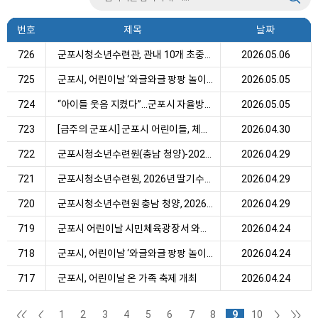
번호
제목
날짜
726
군포시청소년수련관, 관내 10개 초중고와 ‘2026 청...
2026.05.06
725
군포시, 어린이날 ‘와글와글 팡팡 놀이터’ 성황… 8...
2026.05.05
724
“아이들 웃음 지켰다”…군포시 자율방범연합대, 어...
2026.05.05
723
[금주의 군포시] 군포시 어린이들, 체험·공연 어우...
2026.04.30
722
군포시청소년수련원(충남 청양)-2026년 농작물(딸...
2026.04.29
721
군포시청소년수련원, 2026년 딸기수확체험 성황리 ...
2026.04.29
720
군포시청소년수련원 충남 청양, 2026년 농작물 수...
2026.04.29
719
군포시 어린이날 시민체육광장서 와글와글 팡팡 놀...
2026.04.24
718
군포시, 어린이날 ‘와글와글 팡팡 놀이터’ 개최......
2026.04.24
717
군포시, 어린이날 온 가족 축제 개최
2026.04.24
1
2
3
4
5
6
7
8
9
10