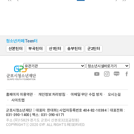
청소년카페
Teen
터
산본틴터
부곡틴터
산1틴터
송부틴터
군2틴터
홈페이지 이용약관
개인정보 처리방침
이메일 무단 수집 방지
오시는길
사이트맵
군포시청소년재단｜대표자: 한대희 | 사업자등록번호 404-82-10384｜대표전화 :
031-390-1400 | 팩스 : 031-390-6171
주소 (우)15829 경기도 군포시 산본로322(금정동)
COPYRIGHTⓒ 2020 GYF. ALL RIGHTS RESERVED.