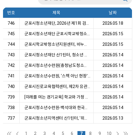
번호
제목
날짜
746
군포시청소년재단, 2026년 제1회 검정고시 합격자 ...
2026.05.18
745
군포시청소년재단 군포시학교밖청소년지원센터, 가...
2026.05.15
744
군포시학교밖청소년지원센터, 비누꽃 카네이션 100...
2026.05.15
743
군포시청소년재단 산1틴터, 청소년 디지털 리터러...
2026.05.14
742
군포시청소년수련원(충청남도청소년수련시설협회 ...
2026.05.14
741
군포시청소년수련원, ‘스펙 아닌 현장’ 승부수…백...
2026.05.14
740
군포시진로교육협력센터, 제2차 유관기관 상호교류...
2026.05.14
739
[미래를 여는 경기교육] 학교와 가정 유기적 연결 ...
2026.05.14
738
군포시청소년수련원-백석대와 한국방송통신대 업무...
2026.05.14
737
군포시청소년지역센터 산1틴터, '위디유 프로젝트'...
2026.05.13
1
2
3
4
5
6
7
8
9
10