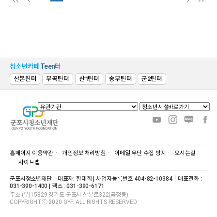
청소년카페
Teen
터
산본틴터
부곡틴터
산1틴터
송부틴터
군2틴터
홈페이지 이용약관
개인정보 처리방침
이메일 무단 수집 방지
오시는길
사이트맵
군포시청소년재단｜대표자: 한대희 | 사업자등록번호 404-82-10384｜대표전화 :
031-390-1400 | 팩스 : 031-390-6171
주소 (우)15829 경기도 군포시 산본로322(금정동)
COPYRIGHTⓒ 2020 GYF. ALL RIGHTS RESERVED.