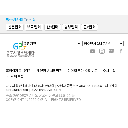
청소년카페
Teen
터
산본틴터
부곡틴터
산1틴터
송부틴터
군2틴터
홈페이지 이용약관
개인정보 처리방침
이메일 무단 수집 방지
오시는길
사이트맵
군포시청소년재단｜대표자: 한대희 | 사업자등록번호 404-82-10384｜대표전화 :
031-390-1400 | 팩스 : 031-390-6171
주소 (우)15829 경기도 군포시 산본로322(금정동)
COPYRIGHTⓒ 2020 GYF. ALL RIGHTS RESERVED.